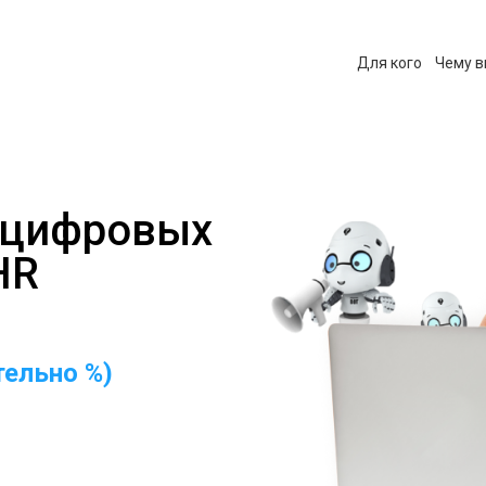
Для кого
Чему в
 цифровых
HR
ельно %)