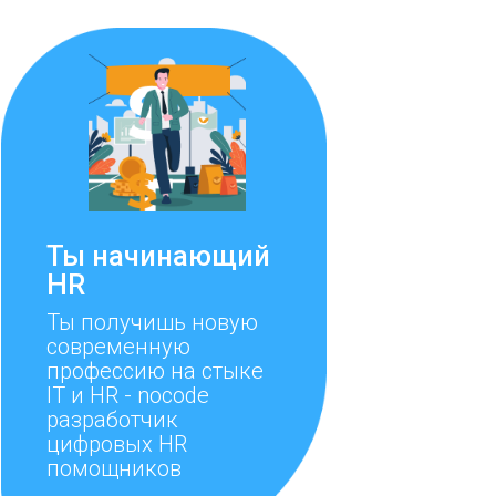
Ты начинающий
HR
Ты получишь новую
современную
профессию на стыке
IT и HR - nocode
разработчик
цифровых HR
помощников