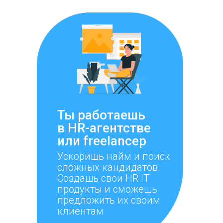
Ты работаешь
в HR-агентстве
или freelanceр
Ускоришь найм и поиск
сложных кандидатов.
Создашь свои HR IT
продукты и сможешь
предложить их своим
клиентам