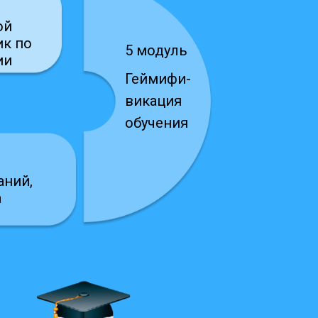
ой
ик по
5 модуль
ии
Геймифи-
викация
обучения
аний,
а